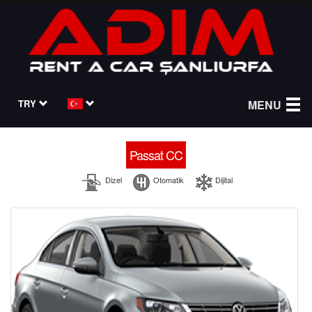
TRY
MENU
Passat CC
Dizel
Otomatik
Dijital